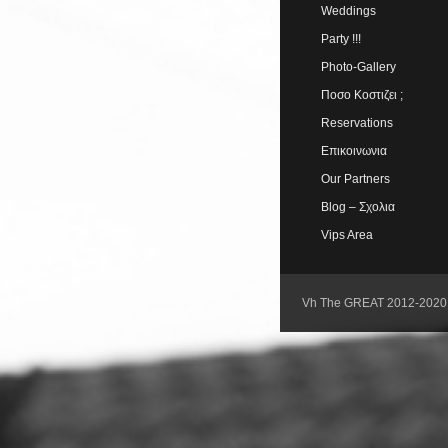
Weddings
Party !!!
Photo-Gallery
Ποσο Κοστιζει ;
Reservations
Επικοινωνια
Our Partners
Blog – Σχολια
Vips Area
Vh The GREAT 2012-2020. 