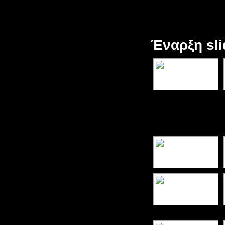
Έναρξη sl