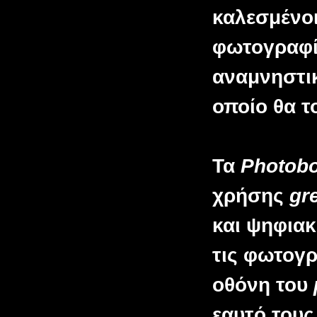
καλεσμένοι
φωτογραφί
αναμνηστικ
οποίο θα τ
Τα
Photob
χρήσης
gr
και ψηφιακ
τις φωτογ
οθόνη του
εαυτό του