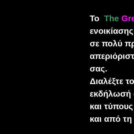
Το
The
Gr
ενοικίαση
σε πολύ πρ
απεριόρισ
σας.
Διαλέξτε τ
εκδήλωσή 
και τύπους
και από τη