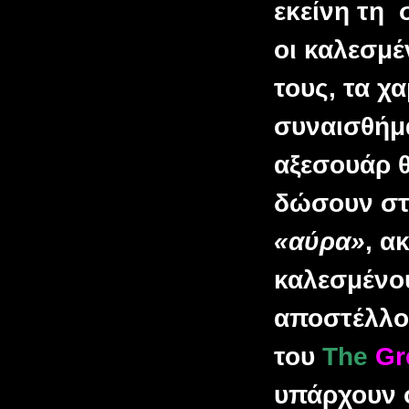
εκείνη τη 
οι καλεσμέ
τους, τα χα
συναισθήμ
αξεσουάρ
θ
δώσουν στ
«αύρα»
, α
καλεσμένου
αποστέλλου
του
The
Gr
υπάρχουν ό