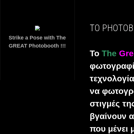
ΤΟ PHOTOB
Strike a Pose with The
GREAT Photobooth !!!
Το
The
Gre
φωτογραφί
τεχνολογία
να φωτογρα
στιγμές τη
βγαίνουν 
που μένει 