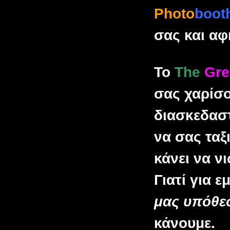
Photo
boot
σας και αφ
Το
The
Gre
σας χαρίσο
διασκεδασ
να σας ταξ
κάνει να ν
Γιατί για ε
μας υπόθ
κάνουμε.