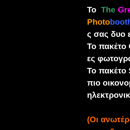
To
The
Gr
Photo
boot
ς σας δυο 
Το πακέτο 
ες φωτογρ
Το πακέτο S
πιο οικον
ηλεκτρονικ
(Οι ανωτέρ